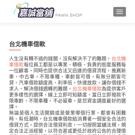
TOGGLE
台北機車借款
人生沒有轉不過的錢關，沒有解決不了的難題，
台北機
車借款
每位員工都是以專業、積極、負責的態度服務每
一位顧客，同時也提供合法又迅速的借貸流程，推薦新
車、中古車，不限車種、車齡皆可借，有無分期皆可
貸，汽車借款額度高、利率低，快速放款，讓你借錢不
求人，解決借錢週轉的難題，
台北機車借款
為提供客戶
更多樣性的選擇，線上立即可知額度，當日立即撥款不
限車齡，不限車種，不必留車，是您資金調度最好的選
擇。
無論是個人生活開銷或是營業哪個行業，都會有困難
時、有低潮時，台北機車借款給消費者一個安全合法的
借貸方式，提供合法借貸利息，一切按照當舖法規，規
定合法正派經營，以符合甚或更低於政府公告的合理借