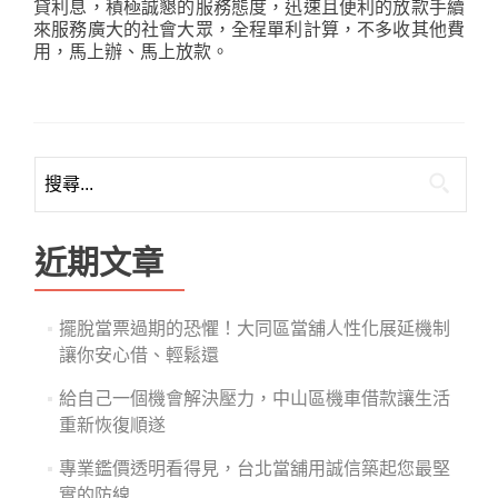
貸利息，積極誠懇的服務態度，迅速且便利的放款手續
來服務廣大的社會大眾，全程單利計算，不多收其他費
用，馬上辦、馬上放款。
搜
尋
關
鍵
近期文章
字:
擺脫當票過期的恐懼！大同區當舖人性化展延機制
讓你安心借、輕鬆還
給自己一個機會解決壓力，中山區機車借款讓生活
重新恢復順遂
專業鑑價透明看得見，台北當舖用誠信築起您最堅
實的防線