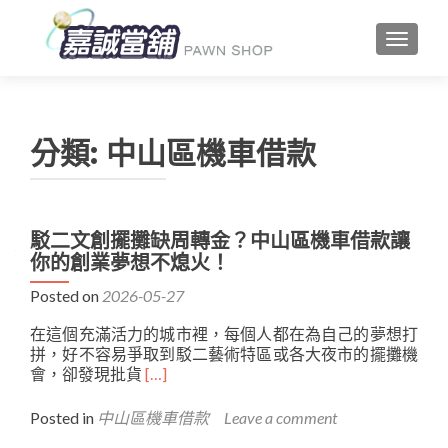
TOGGLE
分類:
中山區機車借款
文
駁二文創擺攤缺周轉金？中山區機車借款讓
你的創業夢想不熄火！
章
Posted on
2026-05-27
導
在這個充滿活力的城市裡，每個人都在為自己的夢想打
覽
拼，好不容易爭取到駁二藝術特區或各大夜市的擺攤機
Read
會，卻發現批貨
[…]
more
about
Posted in
中山區機車借款
Leave a comment
駁