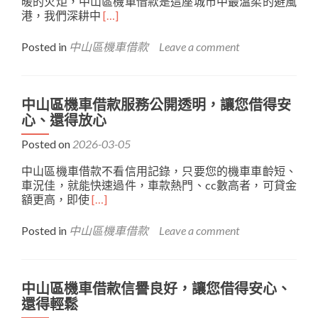
暖的火炬，中山區機車借款是這座城市中最溫柔的避風
用
貴
Read
港，我們深耕中
調
[…]
的
more
查，
幸
about
最
福
Posted in
中山區機車借款
Leave a comment
中
快
山
當
區
日
機
放
中山區機車借款服務公開透明，讓您借得安
車
款
心、還得放心
借
款
Posted on
2026-03-05
是
中山區機車借款不看信用記錄，只要您的機車車齡短、
在
車況佳，就能快速過件，車款熱門、cc數高者，可貸金
地
Read
額更高，即使
[…]
誠
more
信
about
品
Posted in
中山區機車借款
Leave a comment
中
牌，
山
與
區
您
機
攜
中山區機車借款信譽良好，讓您借得安心、
車
手
還得輕鬆
借
渡