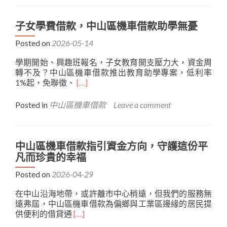
二
文
創
子女學費借款，中山區機車借款助學無憂
擺
Posted on
2026-05-14
攤
缺
學期開始、興趣班報名，子女教育開支壓力大，資金周
周
轉不及？中山區機車借款推出教育助學專案，低利率
轉
Read
1%起，免聯徵、
[…]
金？
more
中
about
山
Posted in
中山區機車借款
Leave a comment
子
區
女
機
學
車
費
借
中山區機車借款指引資金方向，守護這份平
借
款
凡而珍貴的幸福
款，
讓
中
Posted on
2026-04-29
你
山
的
在中山沿海地帶，或許離市中心稍遠，但我們的服務無
區
創
遠弗屆，中山區機車借款為偏鄉與工業區邊緣的居民提
機
業
Read
供便利的借貸通
[…]
車
夢
more
借
想