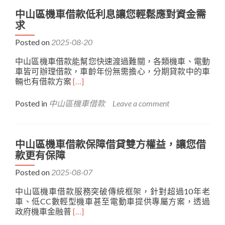
區
安
機
心、
中山區機車借款低利息讓您輕鬆應對資金需
車
還
求
借
得
款
輕
Posted on
2025-08-20
當
鬆
中山區機車借款能幫您快速渡過難關，各類機車、電動
日
車皆可辦理借款，車齡年份無需擔心，分期貸款中的車
核
Read
輛也有借款方案
貸
[…]
more
優
about
惠，
Posted in
中山區機車借款
Leave a comment
中
資
山
金
區
規
機
劃
中山區機車借款保障借貸雙方權益，讓您借
車
從
款更有保障
借
此
款
更
Posted on
2025-08-07
低
靈
中山區機車借款服務突破傳統框架，針對超過10年老
利
活
車、低CC數輕型機車甚至電動車提供專屬方案，透過
息
Read
政府機車金融普
讓
[…]
more
您