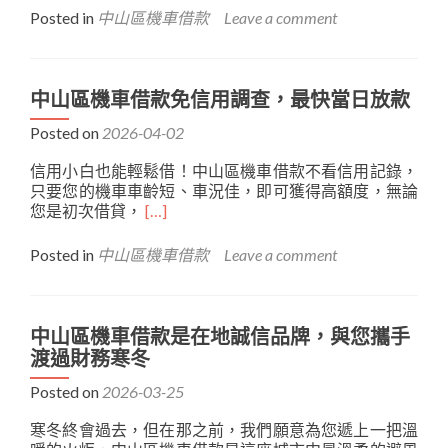
about
款
不
Posted in
中山區機車借款
Leave a comment
中
助
熄
山
學
火！
區
無
機
憂
中山區機車借款免信用調查，最快當日放款
車
Posted on
2026-04-02
借
款
信用小白也能輕鬆借！中山區機車借款不看信用記錄，
指
只要您的機車車齡短、車況佳，即可獲得高額度，無論
引
Read
您是初次借貸，
[…]
資
more
金
about
方
Posted in
中山區機車借款
Leave a comment
中
向，
山
守
區
護
機
這
中山區機車借款是在地誠信品牌，與您攜手
車
份
渡過財務寒冬
借
平
款
Posted on
2026-03-25
凡
免
而
寒冬終會過去，但在那之前，我們願意為您遞上一把溫
信
珍