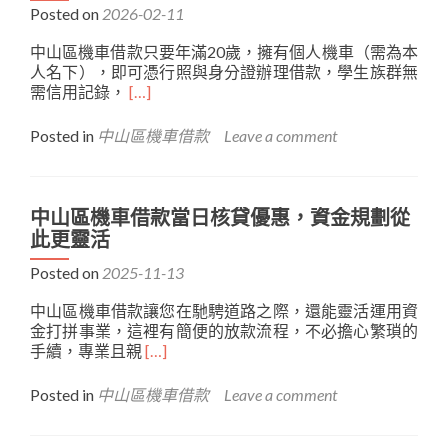
款
過
Posted on
2026-02-11
服
財
中山區機車借款只要年滿20歲，擁有個人機車（需為本
務
務
人名下），即可憑行照與身分證辦理借款，學生族群無
公
寒
Read
需信用記錄，
開
[…]
冬
more
透
about
明，
Posted in
中山區機車借款
Leave a comment
中
讓
山
您
區
借
機
得
中山區機車借款當日核貸優惠，資金規劃從
車
安
此更靈活
借
心、
款
還
Posted on
2025-11-13
信
得
中山區機車借款讓您在馳騁道路之際，還能靈活運用資
譽
放
金打拼事業，這裡有簡便的放款流程，不必擔心繁瑣的
良
心
Read
手續，專業且親
好，
[…]
more
讓
about
您
Posted in
中山區機車借款
Leave a comment
中
借
山
得