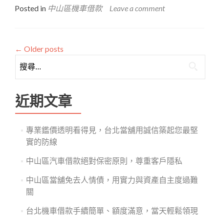
about
輕
Posted in
中山區機車借款
Leave a comment
中
鬆
山
應
區
對
機
資
←
Older posts
車
金
搜
借
需
尋
款
求
關
保
障
鍵
近期文章
借
字:
貸
雙
專業鑑價透明看得見，台北當舖用誠信築起您最堅
方
實的防線
權
益，
中山區汽車借款絕對保密原則，尊重客戶隱私
讓
您
中山區當舖免去人情債，用實力與資產自主度過難
借
關
款
更
台北機車借款手續簡單、額度滿意，當天輕鬆領現
有