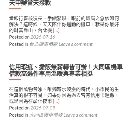
舖
輕
天申辦當天撥款
免
鬆
手
領
當銀行審核漫長、手續繁瑣，眼前的燃眉之急該如何
續
現
解決？這時候，天天陪伴你通勤的機車，就是你最好
費、
Read
的財富靠山，台北機
[…]
利
more
Posted on
2026-07-16
息
about
公
Posted in
台北機車借款
Leave a comment
台
道，
北
手
機
續
車
信用瑕疵、攤販無薪轉皆可辦！大同區機車
簡
借
單
借款高過件率用溫暖與專業相挺
款
當
陪
日
在這個萬物皆漲、唯獨薪水沒漲的時代，小市民的生
你
拿
活真的很不容易，如果你因為過去曾有信用卡遲繳、
輕
現
Read
或是因為在彰化夜市
[…]
鬆
金
more
Posted on
2026-07-09
度
about
過
Posted in
大同區機車借款
Leave a comment
信
這
用
個
瑕
轉