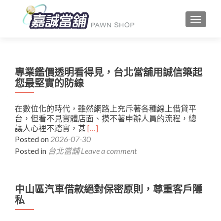
TOGGLE
文
專業鑑價透明看得見，台北當舖用誠信築起
您最堅實的防線
章
導
在數位化的時代，雖然網路上充斥著各種線上借貸平
台，但看不見實體店面、摸不著申辦人員的流程，總
覽
Read
讓人心裡不踏實，甚
[…]
more
Posted on
2026-07-30
about
Posted in
台北當舖
Leave a comment
專
業
鑑
價
中山區汽車借款絕對保密原則，尊重客戶隱
透
私
明
看