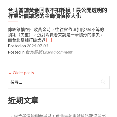
暖
區
長，
與
汽
台北當舖黃金回收不扣耗損！最公開透明的
工
專
車
商
秤重計價讓您的金飾價值極大化
業
借
融
相
款
資
挺
傳統銀樓在回收黃金時，往往會依法扣除5%不等的
是
免
損耗（失重），這對消費者來說是一筆隱形的損失，
運
除
Read
而台北當舖打破業界
[…]
將
銀
more
Posted on
2026-07-03
大
行
about
哥
繁
Posted in
台北當舖
Leave a comment
台
的
雜
北
專
手
當
屬
續
舖
現
←
Older posts
的
黃
金
枷
搜
金
加
鎖
尋
回
油
關
收
站，
不
鍵
合
近期文章
扣
法
字:
耗
利
損！
息
專業鑑價透明看得見，台北當舖用誠信築起您最堅