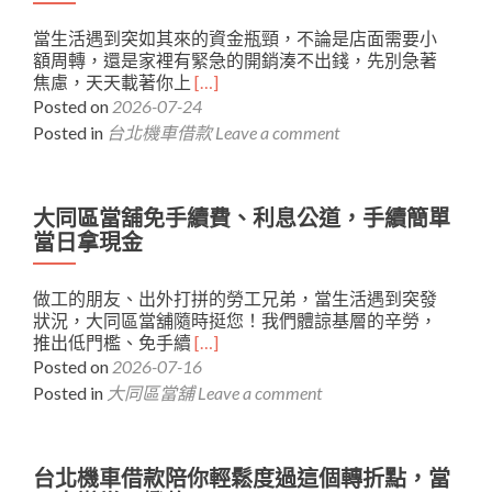
去
私
當生活遇到突如其來的資金瓶頸，不論是店面需要小
人
額周轉，還是家裡有緊急的開銷湊不出錢，先別急著
情
Read
焦慮，天天載著你上
[…]
債，
more
Posted on
2026-07-24
用
about
實
Posted in
台北機車借款
Leave a comment
台
力
北
與
機
資
車
大同區當舖免手續費、利息公道，手續簡單
產
借
自
當日拿現金
款
主
手
度
做工的朋友、出外打拼的勞工兄弟，當生活遇到突發
續
過
狀況，大同區當舖隨時挺您！我們體諒基層的辛勞，
簡
難
Read
推出低門檻、免手續
[…]
單、
關
more
Posted on
2026-07-16
額
about
度
Posted in
大同區當舖
Leave a comment
大
滿
同
意，
區
當
當
台北機車借款陪你輕鬆度過這個轉折點，當
天