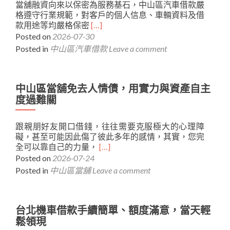
當舖融資向來以保密為服務基石，中山區汽車借款嚴
得
格遵守行業規範，對客戶的個人信息、車輛資料及借
見，
Read
款用途等均嚴格保密
[…]
台
more
Posted on
2026-07-30
北
about
當
Posted in
中山區汽車借款
Leave a comment
中
舖
山
用
區
誠
汽
中山區當舖免去人情債，用實力與資產自主
信
車
築
度過難關
借
起
款
您
跟親朋好友開口借錢，往往需要克服極大的心理障
絕
最
礙，甚至可能因此傷了彼此多年的感情，其實，您完
對
堅
Read
全可以靠自己的力量，
[…]
保
實
more
Posted on
2026-07-24
密
的
about
原
防
Posted in
中山區當舖
Leave a comment
中
則，
線
山
尊
區
重
當
台北機車借款手續簡單、額度滿意，當天輕
客
舖
戶
鬆領現
免
隱