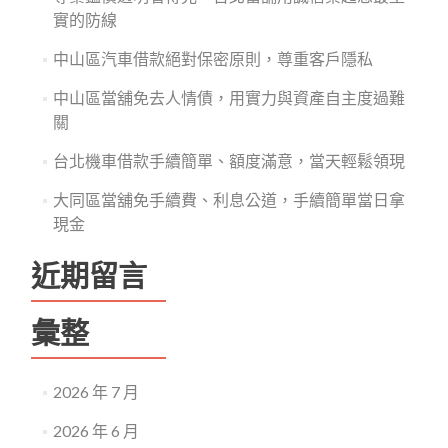
最
拼
實的防線
公
經
開
濟
中山區汽車借款絕對保密原則，尊重客戶隱私
透
明
中山區當舖免去人情債，用實力與資產自主度過難
的
關
秤
重
台北機車借款手續簡單、額度滿意，當天輕鬆領現
計
價
大同區當舖免手續費、利息公道，手續簡單當日拿
讓
現金
您
的
金
近期留言
飾
價
值
彙整
極
大
化
2026 年 7 月
2026 年 6 月