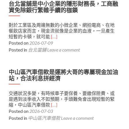
疵、
台北當舖是中小企業的隱形財務長，工商融
折
攤
點，
資免除銀行繁雜手續的枷鎖
販
當
無
天
對於工業區及周邊無數的小微企業、網拍電商、在地
薪
申
餐飲店家而言，現金流就像是企業的血液，一旦產生
轉
辦
Read
短暫的卡頓，就可能
[…]
皆
當
more
Posted on
2026-07-09
可
天
about
辦！
撥
Posted in
台北當舖
Leave a comment
台
大
款
北
同
當
區
舖
中山區汽車借款是運將大哥的專屬現金加油
機
是
車
站，合法利息拼經濟
中
借
小
款
交通狀況多變，有時候車子要保養、要繳保險費、或
企
高
是遇到淡季收入不如預期，手頭難免會出現短暫的緊
業
過
Read
縮，中山區汽車借款
[…]
的
件
more
Posted on
2026-07-03
隱
率
about
形
用
Posted in
中山區汽車借款
Leave a comment
中
財
溫
山
務